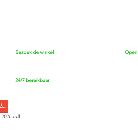
Bezoek de winkel
Openi
Adres: Kerkstraat 3 | 8051 GJ Hattem
Maan
Telefoon: 038 - 444 72 76
Dinsd
Woen
24/7 bereikbaar
Dond
Vrijda
App
: 06-13063991
Zater
E-mail:
info@deleckernij-hattem.nl
Zond
Bekijk rapport NVWA2026
 2026.pdf