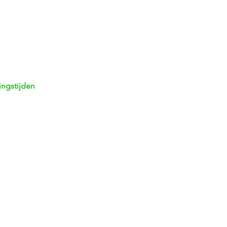
ngstijden
dag
13.00 - 18.00 uur
ag
08:30 - 18:00 uur
sdag
08:30 - 1
8:00 uur
erdag
08:30 - 1
8:00 uur
g
08:30 - 1
8:00 uur
dag
08:00 - 16
:30 uur
ag
Gesloten