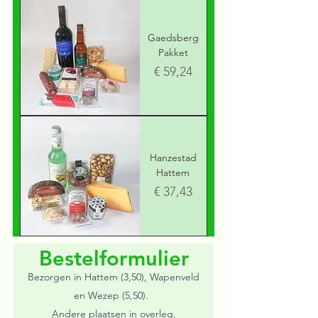
Gaedsberg
Pakket
Prijs
€ 59,24
Hanzestad
Hattem
Prijs
€ 37,43
Bestelformulier
Bezorgen in Hattem (3,50), Wapenveld
en Wezep (5,50).
Andere plaatsen in overleg.