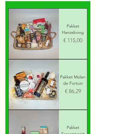
Pakket
Hanzeboog
Prijs
€ 115,00
Pakket Molen
de Fortuin
Prijs
€ 86,29
Pakket
Sassenpoort