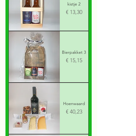
kistje 2
Prijs
€ 13,30
Bierpakket 3
Prijs
€ 15,15
Hoenwaard
Prijs
€ 40,23