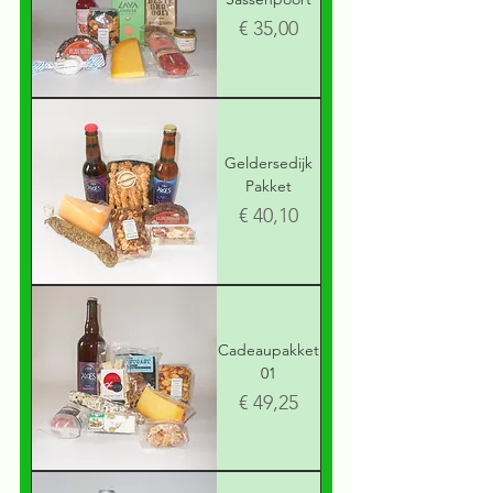
Prijs
€ 35,00
Geldersedijk
Pakket
Prijs
€ 40,10
Cadeaupakket
01
Prijs
€ 49,25