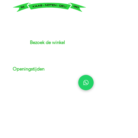
Bezoek de winkel
Adres: Kerkstraat 3 | 8051 GJ Hattem
Telefoon:
038 - 444 72 76
Openingstijden
Maandag
13.00 - 18.00
uur
Dinsdag
08:30 - 18:00 uur
Woensdag
08:30 - 1
8:00 uur
Donderdag
08:30 - 1
8:00 uur
Vrijdag
08:30 - 1
8:00 uur
Zaterdag
08:00 - 16
:30 uur
Zondag
Gesloten
24/7 bereikbaar