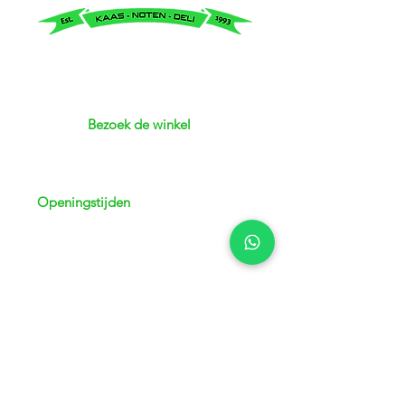
Bezoek de winkel
Adres: Kerkstraat 3 | 8051 GJ Hattem
Telefoon:
038 - 444 72 76
Openingstijden
Maandag
13.00 - 18.00
uur
Dinsdag
08:30 - 18:00 uur
Woensdag
08:30 - 1
8:00 uur
Donderdag
08:30 - 1
8:00 uur
Vrijdag
08:30 - 1
8:00 uur
Zaterdag
08:00 - 16
:30 uur
Zondag
Gesloten
24/7 bereikbaar