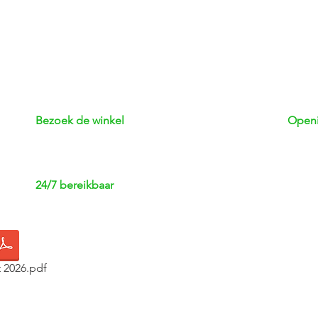
Bezoek de winkel
Openi
Adres: Kerkstraat 3 | 8051 GJ Hattem
Maan
Telefoon: 038 - 444 72 76
Dinsd
Woen
24/7 bereikbaar
Dond
Vrijda
App
: 06-13063991
Zater
E-mail:
info@deleckernij-hattem.nl
Zond
Bekijk rapport NVWA2026
 2026.pdf