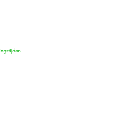
ngstijden
dag
13.00 - 18.00 uur
ag
08:30 - 18:00 uur
sdag
08:30 - 1
8:00 uur
erdag
08:30 - 1
8:00 uur
g
08:30 - 1
8:00 uur
dag
08:00 - 16
:30 uur
ag
Gesloten