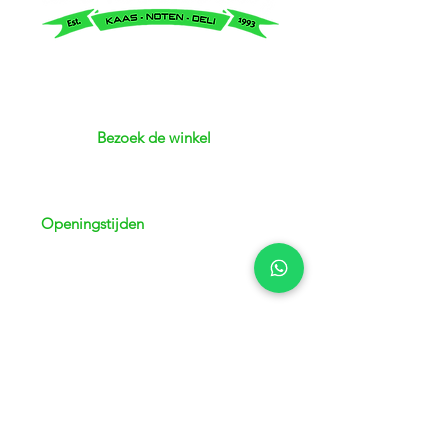
Bezoek de winkel
Adres: Kerkstraat 3 | 8051 GJ Hattem
Telefoon:
038 - 444 72 76
Openingstijden
Maandag
13.00 - 18.00
uur
Dinsdag
08:30 - 18:00 uur
Woensdag
08:30 - 1
8:00 uur
Donderdag
08:30 - 1
8:00 uur
Vrijdag
08:30 - 1
8:00 uur
Zaterdag
08:00 - 16
:30 uur
Zondag
Gesloten
24/7 bereikbaar